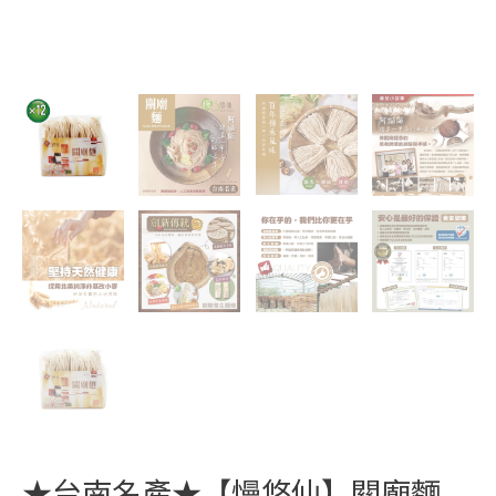
入/
箱
數
量
★台南名產★【慢悠仙】關廟麵