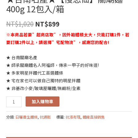
400g 12包入/箱
NT$
1,020
NT$
899
※本商品若要”超商店取”，因外箱體積太大，只能訂購1件，若
要訂購2件以上，請選擇”宅配物流”，感謝您的配合!
★ 台南關廟名產
★ 師承關廟麵名人阿福師，傳承一甲子的好味道!
★ 多家明星拌麵代工首選麵條
★ 宅在家也可以做自己獨特的明星拌麵
★ 非基改小麥/玻璃屋曬麵/無鹼粉/全素
加入購物車
分類:
日曬養生麵條
,
抗通膨
標籤:
抗漲有理
,
麵廠直接銷售