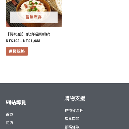
NT$1,088
多
種
暫無庫存
款
式。
可
【慢悠仙】低鈉福康麵線
在
NT$
108
–
NT$
1,088
產
選擇規格
品
頁
面
選
擇
選
項
購物支援
網站導覽
退換貨流程
首頁
常見問題
商店
服務條款