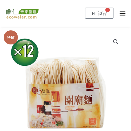
跳
至
0
購
NT$
0
物
主
籃
要
內
★
原
目
特價
容
台
始
前
南
名
價
價
產
格：
格：
★【慢
悠
NT$1,020。
NT$899。
仙】
關
廟
麵
400g
12
包