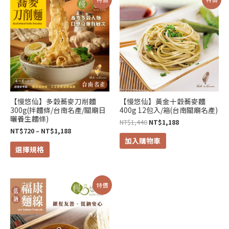
格
始
前
產
範
價
價
圍：
格：
格：
品
NT$720
NT$1,440。
NT$1,188。
有
到
NT$1,188
多
種
款
式。
可
【慢悠仙】多穀蕎麥刀削麵
【慢悠仙】黃金十穀蕎麥麵
300g(拌麵條/台南名產/關廟日
400g 12包入/箱(台南關廟名產)
在
曬養生麵條)
NT$
1,440
NT$
1,188
產
NT$
720
–
NT$
1,188
品
加入購物車
選擇規格
頁
面
選
價
此
特價
擇
格
產
範
選
圍：
品
NT$108
項
有
到