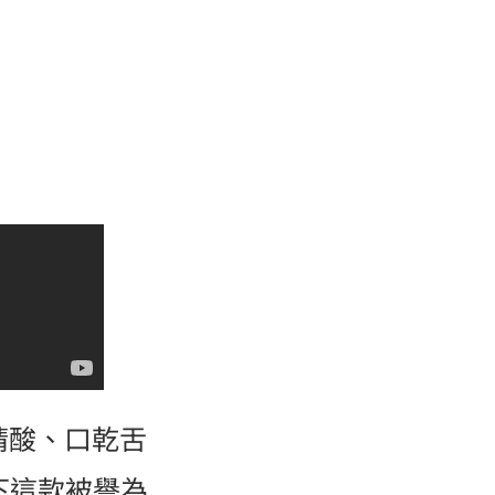
睛酸、口乾舌
下這款被譽為