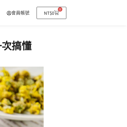
0
購
NT$
0
會員帳號
物
籃
一次搞懂