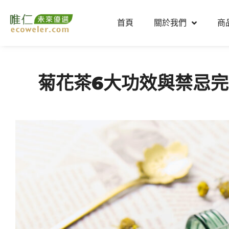
跳
至
首頁
關於我們
商
主
要
內
容
菊花茶6大功效與禁忌