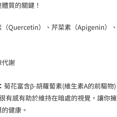
整體質的關鍵！
ercetin）、芹菜素（Apigenin）
陳代謝
：
菊花富含β-胡蘿蔔素(維生素A的前驅物
群來說很有感有助於維持在暗處的視覺，讓你
膜的健康。