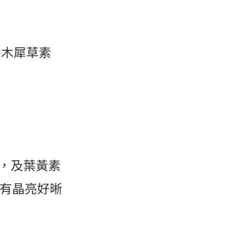
、木犀草素
)，及葉黃素
擁有晶亮好晰