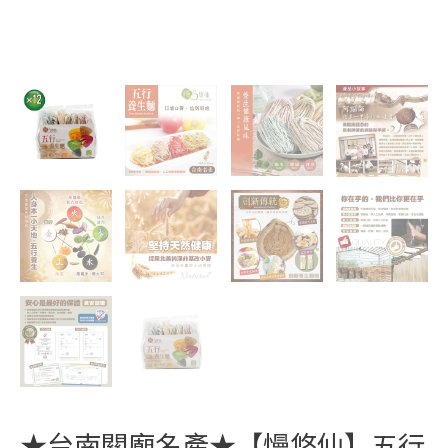
★台南關廟名產★【慢悠仙】五行