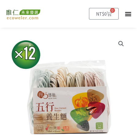
跳
至
0
購
NT$
0
物
主
籃
要
內
容