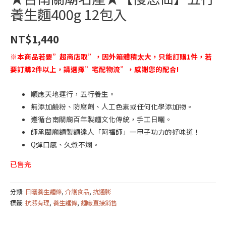
養生麵400g 12包入
NT$
1,440
※本商品若要”超商店取”，因外箱體積太大，只能訂購1件，若
要訂購2件以上，請選擇”宅配物流”，感謝您的配合!
順應天地運行，五行養生。
無添加鹼粉、防腐劑、人工色素或任何化學添加物。
遵循台南關廟百年製麵文化傳統，手工日曬。
師承關廟麵製麵達人「阿福師」一甲子功力的好味道！
Q彈口感、久煮不爛。
已售完
分類:
日曬養生麵條
,
介護食品
,
抗通膨
標籤:
抗漲有理
,
養生麵條
,
麵廠直接銷售