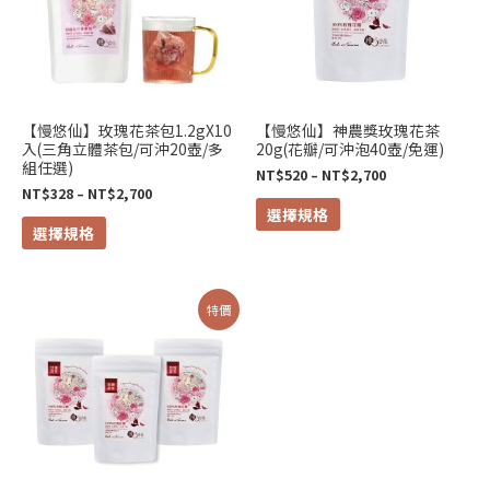
NT$2,700
NT$2,700
多
多
種
種
款
款
式。
式。
可
可
【慢悠仙】玫瑰花茶包1.2gX10
【慢悠仙】神農獎玫瑰花茶
入(三角立體茶包/可沖20壺/多
20g(花瓣/可沖泡40壺/免運)
在
在
組任選)
NT$
520
–
NT$
2,700
產
產
NT$
328
–
NT$
2,700
品
品
選擇規格
選擇規格
頁
頁
面
面
選
選
原
目
特價
擇
擇
始
前
價
價
選
選
格：
格：
NT$1,740。
NT$1,350。
項
項