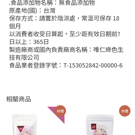
.食品添加物名稱：無食品添加物
原產地(國)：台灣
保存方式：請置於陰涼處，常溫可保存 18
個月
以消費者收受日算起，至少距有效日期前?
日以上：365日
製造廠商或國內負責廠商名稱：唯仁綠色生
技有限公司
食品業者登錄字號：T-153052842-00000-6
相關商品
價
價
此
此
特價
特價
格
格
產
產
範
範
圍：
圍：
品
品
NT$328
NT$520
有
有
到
到