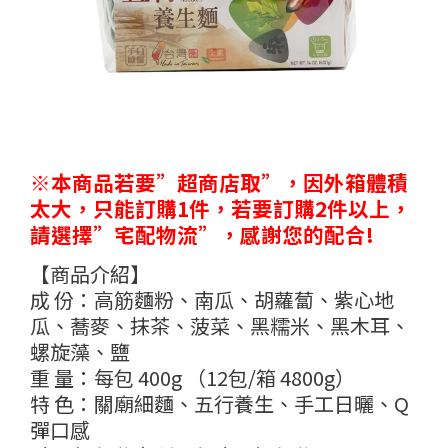
※本商品若要”超商店取”，因外箱體積
太大，只能訂購1件，若要訂購2件以上，
請選擇”宅配物流”，感謝您的配合!
【商品介紹】
成 份：高筋麵粉、南瓜、胡蘿蔔、紫心地
瓜、蕎麥、抹茶、菠菜、黑糯米、黑木耳、
螺旋藻、鹽
重 量：每包 400g （12包/箱 4800g）
特 色：關廟細麵、五行養生、手工日曬、Q
彈口感