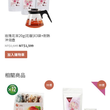
NT$1,649。
NT$1,599。
項
項
玫瑰花茶20g(花瓣)X3袋+耐熱
沖泡壺
NT$
1,649
NT$
1,599
加入購物車
相關商品
原
目
價
此
特價
特價
始
前
格
產
價
價
範
格：
格：
圍：
品
NT$1,440。
NT$1,088。
NT$338
有
到
NT$2,980
多