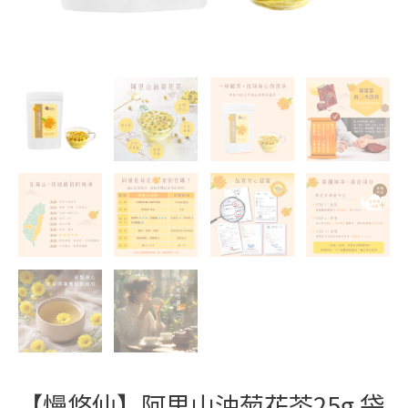
包
(花
瓣/
可
沖
40
壺/
無
咖
啡
因
花
草
養
生
茶)
數
【慢悠仙】阿里山油菊花茶25g 袋