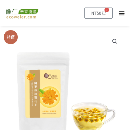
跳
至
0
購
NT$
0
物
主
籃
要
內
【慢
價
特價
容
悠
格
仙】
阿
範
里
圍：
山
油
NT$338
菊
到
花
茶
NT$1,750
25g
袋
裝
小