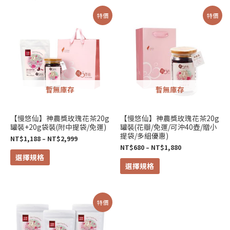
價
價
此
此
特價
特價
格
格
產
產
範
範
圍：
圍：
品
品
NT$1,188
NT$680
有
有
到
到
NT$2,999
NT$1,880
多
多
種
種
暫無庫存
暫無庫存
款
款
式。
式。
可
可
【慢悠仙】神農獎玫瑰花茶20g
【慢悠仙】神農獎玫瑰花茶20g
罐裝+20g袋裝(附中提袋/免運)
罐裝(花瓣/免運/可沖40壺/贈小
在
在
提袋/多組優惠)
NT$
1,188
–
NT$
2,999
產
產
NT$
680
–
NT$
1,880
品
品
選擇規格
選擇規格
頁
頁
面
面
選
選
原
目
特價
擇
擇
始
前
價
價
選
選
格：
格：