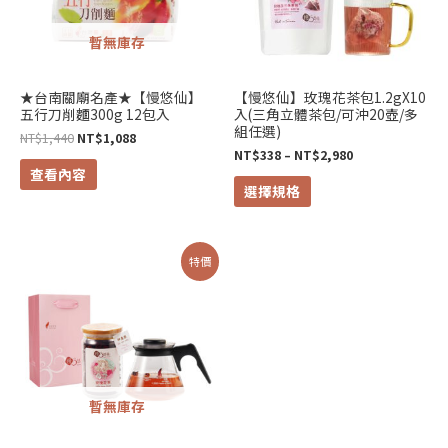
種
暫無庫存
款
式。
可
★台南關廟名產★【慢悠仙】
【慢悠仙】玫瑰花茶包1.2gX10
五行刀削麵300g 12包入
入(三角立體茶包/可沖20壺/多
在
組任選)
NT$
1,440
NT$
1,088
產
NT$
338
–
NT$
2,980
品
查看內容
選擇規格
頁
面
選
原
目
特價
擇
始
前
價
價
選
格：
格：
NT$1,088。
NT$928。
項
暫無庫存