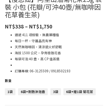
量
裝 小包 (花瓣/可沖40壺/無咖啡因
花草養生茶)
NT$
338
–
NT$
1,750
通過 411 項檢驗，無農藥種植
每日一杯，守護晶亮有神
天然無咖啡因，清涼退火好舒眠
海拔 1500 公尺，孕育極致花香
每袋可泡 40 壺，高 CP 值首選
訂購專線: 06-3125509 / 0918502193
數量
1袋
6袋+耐熱沖泡壺
3袋
6袋+贈1袋 菊花茶